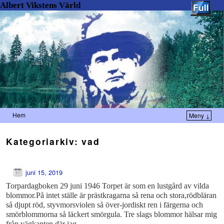
Albert Vikstens Värld
Hem
Meny ↓
Kategoriarkiv:
vad
juni 15, 2019
Torpardagboken 29 juni 1946 Torpet är som en lustgård av vilda
blommor.På intet ställe är prästkragarna så rena och stora,rödbläran
så djupt röd, styvmorsviolen så över-jordiskt ren i färgerna och
smörblommorna så läckert smörgula. Tre slags blommor hälsar mig
från vägkanten där jag …