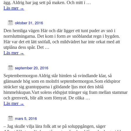
ägg. Aldrig har jag sett på maken. Och mitt i …
Läs mer
→
oktober 31, 2016
Den hemliga vägen Här och där ligger ett tunt puder av snö i
norrsluttningarna. Det kom i form av snöblandat regn i bygden.
Här var det ett lätt snöfall, och mildvädret har inte orkat med att
utplåna dess spår. Det …
Läs mer
→
september 20, 2016
Septembermorgon Aldrig står himlen så svindlande klar, så
glänsande hög som en molnfri septembermorgon.Som eldspiror
sträcker sig grantopparna i glödande ljus mot den isblå
himmelskupan.Vart solens eldspjut tränger sig fram mellan stammar
och grenverk, blir allt som förnyat. De olika …
Läs mer
→
mars 5, 2016
– Jag skulle vilja lära folk att se på soluppgången, säger