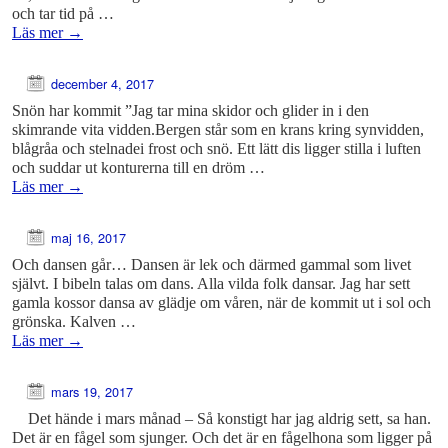
och tar tid på …
Läs mer
→
december 4, 2017
Snön har kommit ”Jag tar mina skidor och glider in i den
skimrande vita vidden.Bergen står som en krans kring synvidden,
blågråa och stelnadei frost och snö. Ett lätt dis ligger stilla i luften
och suddar ut konturerna till en dröm …
Läs mer
→
maj 16, 2017
Och dansen går… Dansen är lek och därmed gammal som livet
självt. I bibeln talas om dans. Alla vilda folk dansar. Jag har sett
gamla kossor dansa av glädje om våren, när de kommit ut i sol och
grönska. Kalven …
Läs mer
→
mars 19, 2017
Det hände i mars månad – Så konstigt har jag aldrig sett, sa han.
Det är en fågel som sjunger. Och det är en fågelhona som ligger på