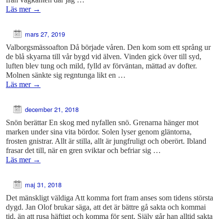
Läs mer
→
mars 27, 2019
Valborgsmässoafton Då började våren. Den kom som ett språng ur
de blå skyarna till vår bygd vid älven. Vinden gick över till syd,
luften blev tung och mild, fylld av förväntan, mättad av dofter.
Molnen sänkte sig regntunga likt en …
Läs mer
→
december 21, 2018
Snön berättar En skog med nyfallen snö. Grenarna hänger mot
marken under sina vita bördor. Solen lyser genom gläntorna,
frosten gnistrar. Allt är stilla, allt är jungfruligt och oberört. Ibland
frasar det till, när en gren sviktar och befriar sig …
Läs mer
→
maj 31, 2018
Det mänskligt väldiga Att komma fort fram anses som tidens största
dygd. Jan Olof brukar säga, att det är bättre gå sakta och kommai
tid, än att rusa häftigt och komma för sent. Själv går han alltid sakta