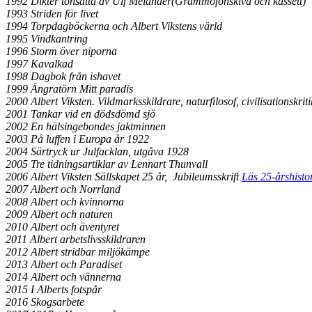
1992 Dikter tonsatta av Ulf Melander
(Grammofonskiva och kassett)
1993 Striden för livet
1994 Torpdagböckerna och Albert Vikstens värld
1995 Vindkantring
1996 Storm över niporna
1997 Kavalkad
1998 Dagbok från ishavet
1999 Ängratörn Mitt paradis
2000 Albert Viksten. Vildmarksskildrare, naturfilosof, civilisationskri
2001 Tankar vid en dödsdömd sjö
2002 En hälsingebondes jaktminnen
2003 På luffen i Europa år 1922
2004 Särtryck ur Julfacklan, utgåva 1928
2005 Tre tidningsartiklar av Lennart Thunvall
2006 Albert Viksten Sällskapet 25 år, Jubileumsskrift
Läs 25-årshisto
2007 Albert och Norrland
2008 Albert och kvinnorna
2009 Albert och naturen
2010 Albert och äventyret
2011 Albert arbetslivsskildraren
2012 Albert stridbar miljökämpe
2013 Albert och Paradiset
2014 Albert och vännerna
2015 I Alberts fotspår
2016 Skogsarbete