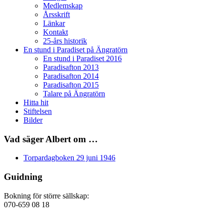
Medlemskap
Årsskrift
Länkar
Kontakt
25-års historik
En stund i Paradiset på Ängratörn
En stund i Paradiset 2016
Paradisafton 2013
Paradisafton 2014
Paradisafton 2015
Talare på Ängratörn
Hitta hit
Stiftelsen
Bilder
Vad säger Albert om …
Torpardagboken 29 juni 1946
Guidning
Bokning för större sällskap:
070-659 08 18