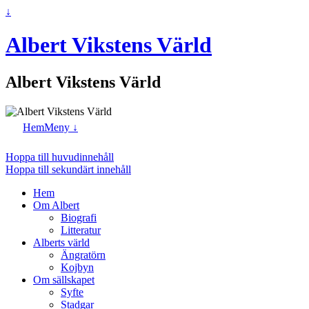
↓
Albert Vikstens Värld
Albert Vikstens Värld
Hem
Meny ↓
Hoppa till huvudinnehåll
Hoppa till sekundärt innehåll
Hem
Om Albert
Biografi
Litteratur
Alberts värld
Ängratörn
Kojbyn
Om sällskapet
Syfte
Stadgar