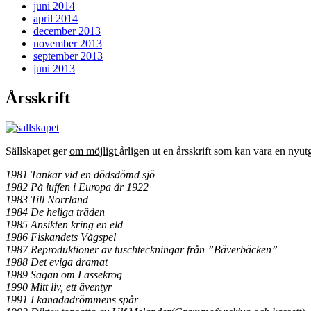
juni 2014
april 2014
december 2013
november 2013
september 2013
juni 2013
Årsskrift
Sällskapet ger
om möjligt
årligen ut en årsskrift som kan vara en nyutg
1981 Tankar vid en dödsdömd sjö
1982 På luffen i Europa år 1922
1983 Till Norrland
1984 De heliga träden
1985 Ansikten kring en eld
1986 Fiskandets Vågspel
1987 Reproduktioner av tuschteckningar från ”Bäverbäcken”
1988 Det eviga dramat
1989 Sagan om Lassekrog
1990 Mitt liv, ett äventyr
1991 I kanadadrömmens spår