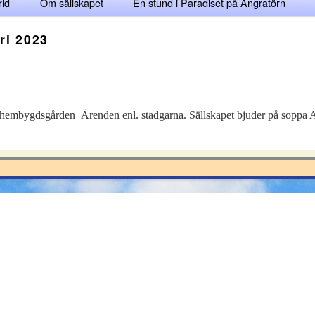
rld
Om sällskapet
En stund i Paradiset på Ängratörn
ri 2023
hembygdsgården Ärenden enl. stadgarna. Sällskapet bjuder på soppa