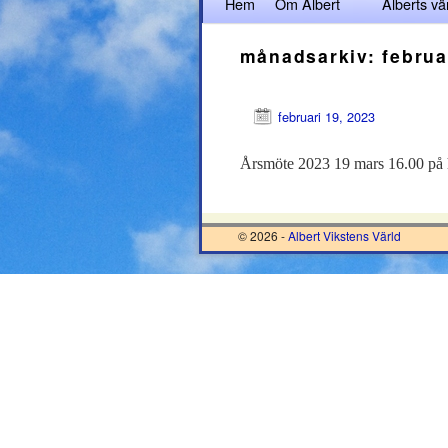
Hem
Hoppa till huvudinnehåll
Hoppa till sekundärt innehåll
Om Albert
Alberts vä
månadsarkiv:
februa
februari 19, 2023
Årsmöte 2023 19 mars 16.00 på 
© 2026 -
Albert Vikstens Värld