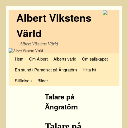
Albert Vikstens
Värld
Albert Vikstens Värld
Hem
Hoppa till huvudinnehåll
Hoppa till sekundärt innehåll
Om Albert
Alberts värld
Om sällskapet
En stund i Paradiset på Ängratörn
Hitta hit
Stiftelsen
Bilder
Talare på
Ängratörn
Talare på