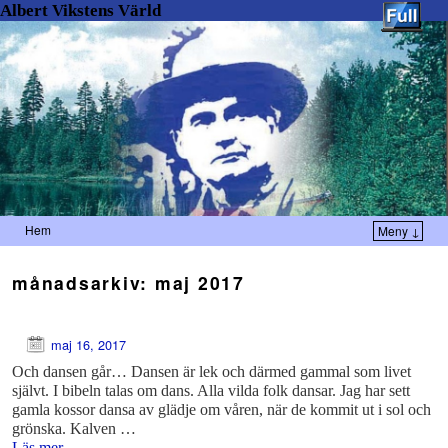
Albert Vikstens Värld
Hem
Meny ↓
månadsarkiv:
maj 2017
maj 16, 2017
Och dansen går… Dansen är lek och därmed gammal som livet
självt. I bibeln talas om dans. Alla vilda folk dansar. Jag har sett
gamla kossor dansa av glädje om våren, när de kommit ut i sol och
grönska. Kalven …
Läs mer
→