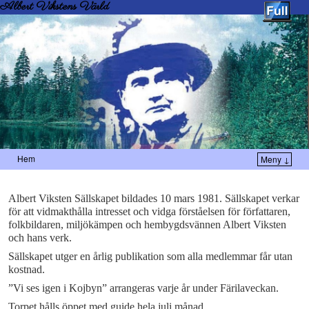
Albert Vikstens Värld
Hem
Meny ↓
Albert Viksten Sällskapet bildades 10 mars 1981. Sällskapet verkar
för att vidmakthålla intresset och vidga förståelsen för författaren,
folkbildaren, miljökämpen och hembygdsvännen Albert Viksten
och hans verk.
Sällskapet utger en årlig publikation som alla medlemmar får utan
kostnad.
”Vi ses igen i Kojbyn” arrangeras varje år under Färilaveckan.
Torpet hålls öppet med guide hela juli månad.